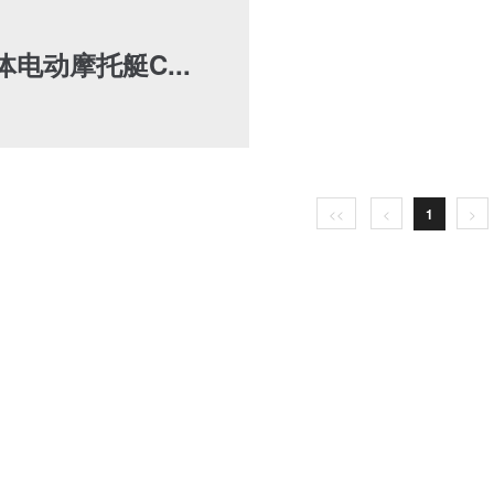
体电动摩托艇C...
<<
<
1
>