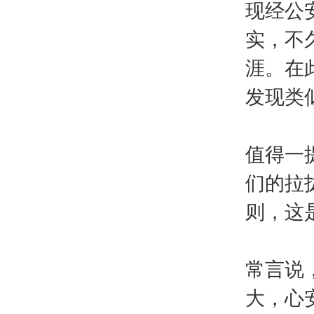
现经公
实，不
涯。在
发现类
值得一
们的拉
则，这
常言说
大，心