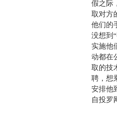
假之际
取对方
他们的
没想到
实施他
动都在
取的技
聘，想
安排他
自投罗