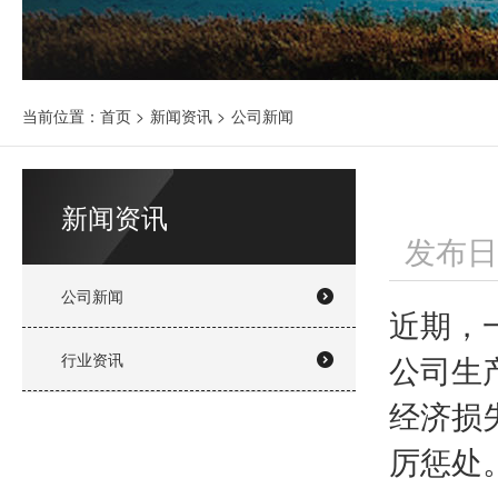
当前位置：
首页
>
新闻资讯
>
公司新闻
新闻资讯
发布日期
公司新闻
近期，
行业资讯
公司生
经济损
厉惩处